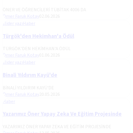
ÖNER VE ÖĞRENCİLERİ TÜBİTAK 4006 DA
Ömer Faruk Kotay
02.06.2026
slider yazı
Haber
Türgök'den Hekimhan'a Ödül
TÜRGÖK'DEN HEKİMHAN'A ÖDÜL
Ömer Faruk Kotay
01.06.2026
slider yazı
Haber
Binali Yıldırım Kayü'de
BİNALİ YILDIRIM KAYÜ'DE
Ömer Faruk Kotay
20.05.2026
Haber
Yazarımız Öner Yapay Zeka Ve Eğitim Projesinde
YAZARIMIZ ÖNER YAPAY ZEKA VE EĞİTİM PROJESİNDE