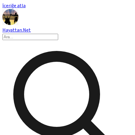
İçeriğe atla
Hayattan.Net