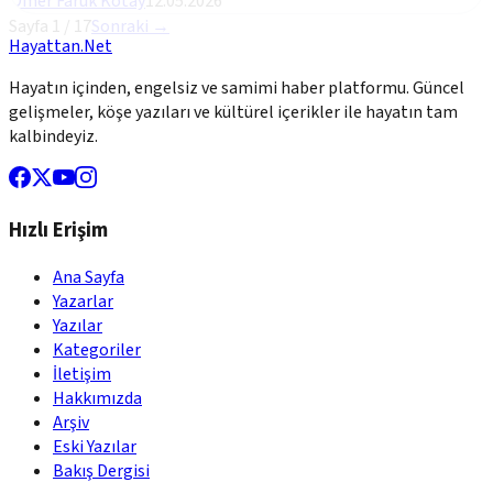
Ömer Faruk Kotay
12.05.2026
Sayfa
1
/
17
Sonraki →
Hayattan.Net
Hayatın içinden, engelsiz ve samimi haber platformu. Güncel
gelişmeler, köşe yazıları ve kültürel içerikler ile hayatın tam
kalbindeyiz.
Hızlı Erişim
Ana Sayfa
Yazarlar
Yazılar
Kategoriler
İletişim
Hakkımızda
Arşiv
Eski Yazılar
Bakış Dergisi