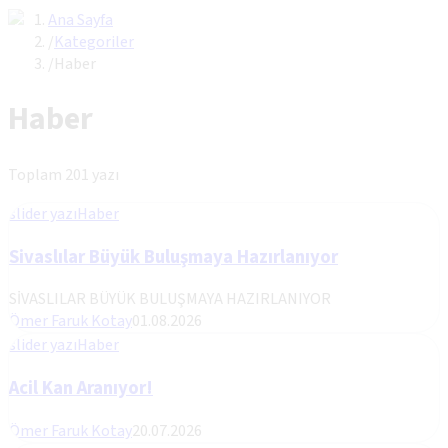
Ana Sayfa
/
Kategoriler
/
Haber
Haber
Toplam
201
yazı
slider yazı
Haber
Sivaslılar Büyük Buluşmaya Hazırlanıyor
SİVASLILAR BÜYÜK BULUŞMAYA HAZIRLANIYOR
Ömer Faruk Kotay
01.08.2026
slider yazı
Haber
Acil Kan Aranıyor!
Ömer Faruk Kotay
20.07.2026