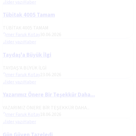
slider yazı
Haber
Tübitak 4005 Tamam
TÜBİTAK 4005 TAMAM
Ömer Faruk Kotay
30.06.2026
slider yazı
Haber
Taydaş'a Büyük İlgi
TAYDAŞ'A BÜYÜK İLGİ
Ömer Faruk Kotay
23.06.2026
slider yazı
Haber
Yazarımız Önere Bir Teşekkür Daha...
YAZARIMIZ ÖNERE BİR TEŞEKKÜR DAHA...
Ömer Faruk Kotay
18.06.2026
slider yazı
Haber
Gün Güven Tazeledi