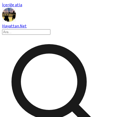
İçeriğe atla
Hayattan.Net