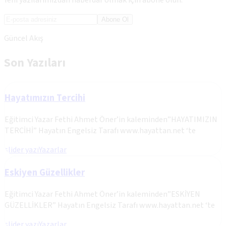
Abone Ol
Güncel Akış
Son Yazıları
Hayatımızın Tercihi
Eğitimci Yazar Fethi Ahmet Öner’in kaleminden”HAYATIMIZIN
TERCİHİ” Hayatın Engelsiz Tarafı www.hayattan.net ‘te
slider yazı
Yazarlar
Eskiyen Güzellikler
Eğitimci Yazar Fethi Ahmet Öner’in kaleminden”ESKİYEN
GÜZELLİKLER” Hayatın Engelsiz Tarafı www.hayattan.net ‘te
slider yazı
Yazarlar