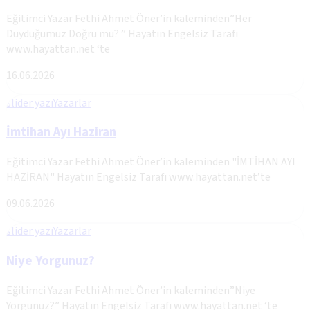
Eğitimci Yazar Fethi Ahmet Öner’in kaleminden”Her
Duyduğumuz Doğru mu? ” Hayatın Engelsiz Tarafı
www.hayattan.net ‘te
16.06.2026
slider yazı
Yazarlar
İmtihan Ayı Haziran
Eğitimci Yazar Fethi Ahmet Öner’in kaleminden "İMTİHAN AYI
HAZİRAN" Hayatın Engelsiz Tarafı www.hayattan.net’te
09.06.2026
slider yazı
Yazarlar
Niye Yorgunuz?
Eğitimci Yazar Fethi Ahmet Öner’in kaleminden”Niye
Yorgunuz?” Hayatın Engelsiz Tarafı www.hayattan.net ‘te