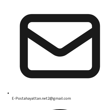
E-Posta
hayattan.net2@gmail.com