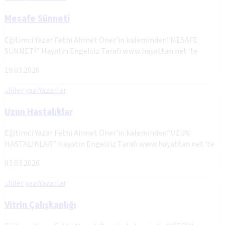
Mesafe Sünneti
Eğitimci Yazar Fethi Ahmet Öner’in kaleminden”MESAFE
SÜNNETİ” Hayatın Engelsiz Tarafı www.hayattan.net ‘te
19.03.2026
slider yazı
Yazarlar
Uzun Hastalıklar
Eğitimci Yazar Fethi Ahmet Öner’in kaleminden”UZUN
HASTALIKLAR” Hayatın Engelsiz Tarafı www.hayattan.net ‘te
03.03.2026
slider yazı
Yazarlar
Vitrin Çalışkanlığı