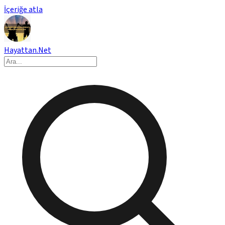
İçeriğe atla
Hayattan.Net