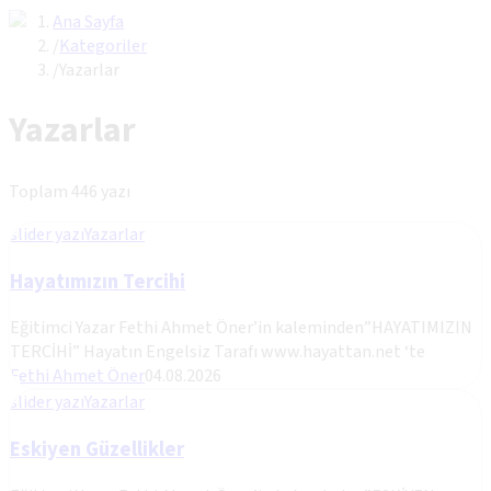
Ana Sayfa
/
Kategoriler
/
Yazarlar
Yazarlar
Toplam
446
yazı
slider yazı
Yazarlar
Hayatımızın Tercihi
Eğitimci Yazar Fethi Ahmet Öner’in kaleminden”HAYATIMIZIN
TERCİHİ” Hayatın Engelsiz Tarafı www.hayattan.net ‘te
Fethi Ahmet Öner
04.08.2026
slider yazı
Yazarlar
Eskiyen Güzellikler