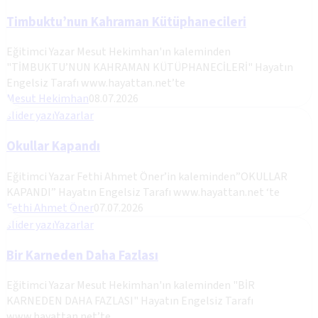
Timbuktu’nun Kahraman Kütüphanecileri
Eğitimci Yazar Mesut Hekimhan'ın kaleminden
"TİMBUKTU’NUN KAHRAMAN KÜTÜPHANECİLERİ" Hayatın
Engelsiz Tarafı www.hayattan.net’te
Mesut Hekimhan
08.07.2026
slider yazı
Yazarlar
Okullar Kapandı
Eğitimci Yazar Fethi Ahmet Öner’in kaleminden”OKULLAR
KAPANDI” Hayatın Engelsiz Tarafı www.hayattan.net ‘te
Fethi Ahmet Öner
07.07.2026
slider yazı
Yazarlar
Bir Karneden Daha Fazlası
Eğitimci Yazar Mesut Hekimhan'ın kaleminden "BİR
KARNEDEN DAHA FAZLASI" Hayatın Engelsiz Tarafı
www.hayattan.net’te