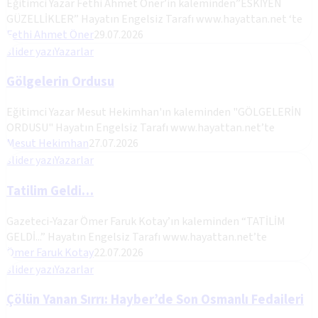
Eğitimci Yazar Fethi Ahmet Öner’in kaleminden”ESKİYEN
GÜZELLİKLER” Hayatın Engelsiz Tarafı www.hayattan.net ‘te
Fethi Ahmet Öner
29.07.2026
slider yazı
Yazarlar
Gölgelerin Ordusu
Eğitimci Yazar Mesut Hekimhan'ın kaleminden "GÖLGELERİN
ORDUSU" Hayatın Engelsiz Tarafı www.hayattan.net’te
Mesut Hekimhan
27.07.2026
slider yazı
Yazarlar
Tatilim Geldi…
Gazeteci-Yazar Ömer Faruk Kotay’ın kaleminden “TATİLİM
GELDİ...” Hayatın Engelsiz Tarafı www.hayattan.net’te
Ömer Faruk Kotay
22.07.2026
slider yazı
Yazarlar
Çölün Yanan Sırrı: Hayber’de Son Osmanlı Fedaileri