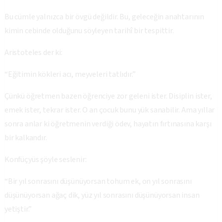
Bu cümle yalnızca bir övgü değildir. Bu, geleceğin anahtarının
kimin cebinde olduğunu söyleyen tarihî bir tespittir.
Aristoteles der ki:
“Eğitimin kökleri acı, meyveleri tatlıdır.”
Çünkü öğretmen bazen öğrenciye zor geleni ister. Disiplin ister,
emek ister, tekrar ister. O an çocuk bunu yük sanabilir. Ama yıllar
sonra anlar ki öğretmenin verdiği ödev, hayatın fırtınasına karşı
bir kalkandır.
Konfüçyüs şöyle seslenir:
“Bir yıl sonrasını düşünüyorsan tohum ek, on yıl sonrasını
düşünüyorsan ağaç dik, yüz yıl sonrasını düşünüyorsan insan
yetiştir.”