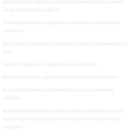
Sadece dil bilgisi öğretmez; dilin yaralamak için değil, onarmak
için de kullanılacağını öğretir.
Bir doktor yarayı diker, öğretmen yaranın hiç açılmayacağı bir
zihin kurar.
Bir mühendis köprü yapar, öğretmen insanla insan arasına köprü
kurar.
Bir hâkim hüküm verir, öğretmen vicdan inşa eder.
Bir asker sınırı korur, öğretmen sınırların içindeki ruhu korur.
Bu yüzden öğretmenlik bir meslekten önce bir medeniyet
nöbetidir.
Mustafa Kemal Atatürk bir milletin kaderini anlatırken şu sözü
boşuna söylememiştir: “Öğretmenler; yeni nesil sizin eseriniz
olacaktır.”