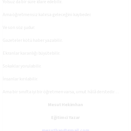
Yolsuz da bir süre idare edebilir.
Ama öğretmensiz kalırsa geleceğini kaybeder.
Ve son söz şudur:
Gazeteler kötü haber yazabilir.
Ekranlar karanlığı büyütebilir.
Sokaklar yorulabilir.
İnsanlar kırılabilir.
Ama bir sınıfta iyi bir öğretmen varsa, umut hâlâ derstedir…
Mesut Hekimhan
Eğitimci Yazar
mesuthan@gmail.com