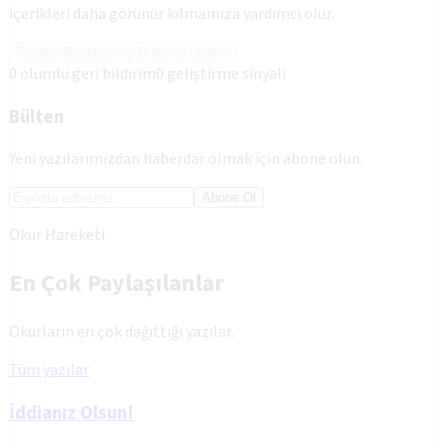
içerikleri daha görünür kılmamıza yardımcı olur.
Faydalı Bulduğum
Daha İyi Olabilir
0
olumlu geri bildirim
0
geliştirme sinyali
Bülten
Yeni yazılarımızdan haberdar olmak için abone olun.
Abone Ol
Okur Hareketi
En Çok Paylaşılanlar
Okurların en çok dağıttığı yazılar.
Tüm yazılar
İddianız Olsun!