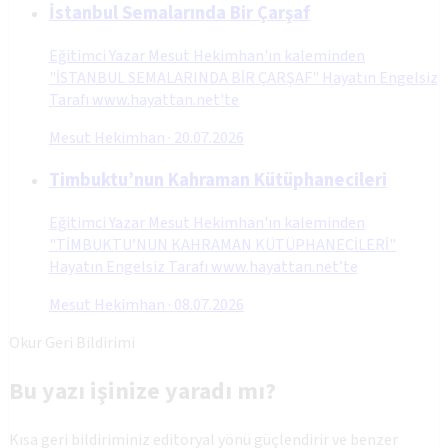
İstanbul Semalarında Bir Çarşaf
Eğitimci Yazar Mesut Hekimhan'ın kaleminden
"İSTANBUL SEMALARINDA BİR ÇARŞAF" Hayatın Engelsiz
Tarafı www.hayattan.net'te
Mesut Hekimhan
·
20.07.2026
Timbuktu’nun Kahraman Kütüphanecileri
Eğitimci Yazar Mesut Hekimhan'ın kaleminden
"TİMBUKTU’NUN KAHRAMAN KÜTÜPHANECİLERİ"
Hayatın Engelsiz Tarafı www.hayattan.net’te
Mesut Hekimhan
·
08.07.2026
Okur Geri Bildirimi
Bu yazı işinize yaradı mı?
Kısa geri bildiriminiz editoryal yönü güçlendirir ve benzer