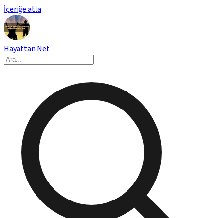
İçeriğe atla
Hayattan.Net