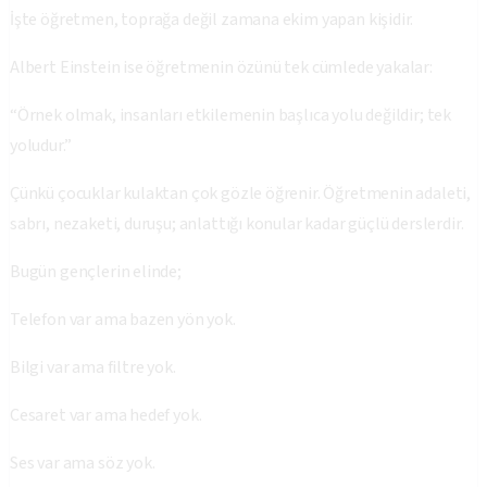
İşte öğretmen, toprağa değil zamana ekim yapan kişidir.
Albert Einstein ise öğretmenin özünü tek cümlede yakalar:
“Örnek olmak, insanları etkilemenin başlıca yolu değildir; tek
yoludur.”
Çünkü çocuklar kulaktan çok gözle öğrenir. Öğretmenin adaleti,
sabrı, nezaketi, duruşu; anlattığı konular kadar güçlü derslerdir.
Bugün gençlerin elinde;
Telefon var ama bazen yön yok.
Bilgi var ama filtre yok.
Cesaret var ama hedef yok.
Ses var ama söz yok.