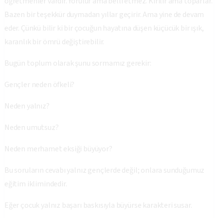
öğretmenler vardır. Yorulur ama belli etmez. Kırılır ama toparlar.
Bazen bir teşekkür duymadan yıllar geçirir. Ama yine de devam
eder. Çünkü bilir ki bir çocuğun hayatına düşen küçücük bir ışık,
karanlık bir ömrü değiştirebilir.
Bugün toplum olarak şunu sormamız gerekir:
Gençler neden öfkeli?
Neden yalnız?
Neden umutsuz?
Neden merhamet eksiği büyüyor?
Bu soruların cevabı yalnız gençlerde değil; onlara sunduğumuz
eğitim iklimindedir.
Eğer çocuk yalnız başarı baskısıyla büyürse karakteri susar.