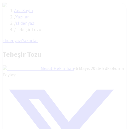
Ana Sayfa
/
Yazılar
/
slider yazı
/
Tebeşir Tozu
slider yazı
Yazarlar
Tebeşir Tozu
Mesut Hekimhan
•
6 Mayıs 2026
•
5
dk okuma
Paylaş: