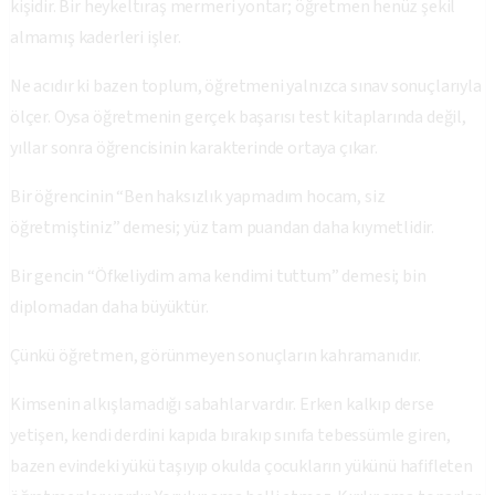
kişidir. Bir heykeltıraş mermeri yontar; öğretmen henüz şekil
almamış kaderleri işler.
Ne acıdır ki bazen toplum, öğretmeni yalnızca sınav sonuçlarıyla
ölçer. Oysa öğretmenin gerçek başarısı test kitaplarında değil,
yıllar sonra öğrencisinin karakterinde ortaya çıkar.
Bir öğrencinin “Ben haksızlık yapmadım hocam, siz
öğretmiştiniz” demesi; yüz tam puandan daha kıymetlidir.
Bir gencin “Öfkeliydim ama kendimi tuttum” demesi; bin
diplomadan daha büyüktür.
Çünkü öğretmen, görünmeyen sonuçların kahramanıdır.
Kimsenin alkışlamadığı sabahlar vardır. Erken kalkıp derse
yetişen, kendi derdini kapıda bırakıp sınıfa tebessümle giren,
bazen evindeki yükü taşıyıp okulda çocukların yükünü hafifleten