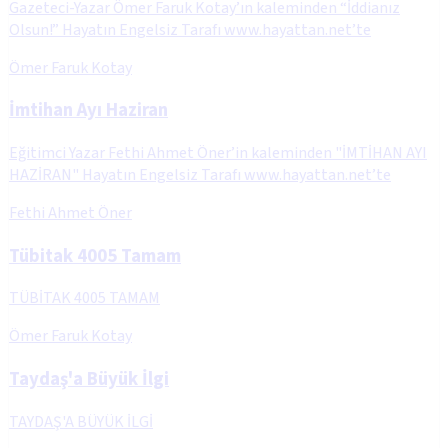
Gazeteci-Yazar Ömer Faruk Kotay’ın kaleminden “İddianız
Olsun!” Hayatın Engelsiz Tarafı www.hayattan.net’te
Ömer Faruk Kotay
İmtihan Ayı Haziran
Eğitimci Yazar Fethi Ahmet Öner’in kaleminden "İMTİHAN AYI
HAZİRAN" Hayatın Engelsiz Tarafı www.hayattan.net’te
Fethi Ahmet Öner
Tübitak 4005 Tamam
TÜBİTAK 4005 TAMAM
Ömer Faruk Kotay
Taydaş'a Büyük İlgi
TAYDAŞ'A BÜYÜK İLGİ