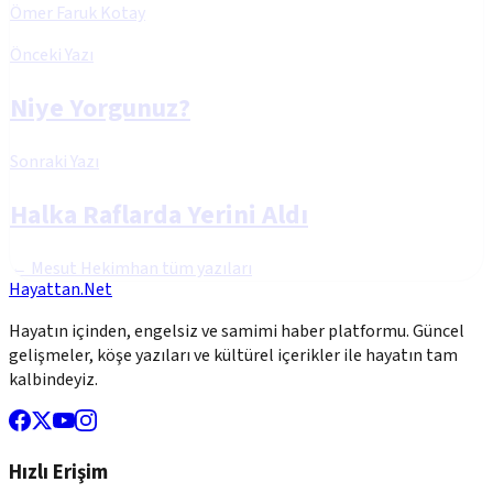
Ömer Faruk Kotay
Önceki Yazı
Niye Yorgunuz?
Sonraki Yazı
Halka Raflarda Yerini Aldı
←
Mesut Hekimhan
tüm yazıları
Hayattan.Net
Hayatın içinden, engelsiz ve samimi haber platformu. Güncel
gelişmeler, köşe yazıları ve kültürel içerikler ile hayatın tam
kalbindeyiz.
Hızlı Erişim