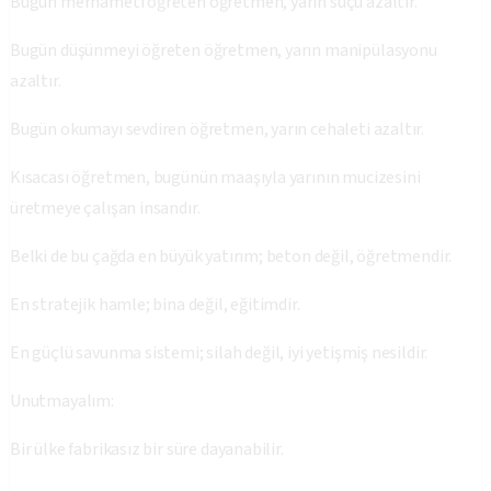
Bugün merhameti öğreten öğretmen, yarın suçu azaltır.
Bugün düşünmeyi öğreten öğretmen, yarın manipülasyonu
azaltır.
Bugün okumayı sevdiren öğretmen, yarın cehaleti azaltır.
Kısacası öğretmen, bugünün maaşıyla yarının mucizesini
üretmeye çalışan insandır.
Belki de bu çağda en büyük yatırım; beton değil, öğretmendir.
En stratejik hamle; bina değil, eğitimdir.
En güçlü savunma sistemi; silah değil, iyi yetişmiş nesildir.
Unutmayalım:
Bir ülke fabrikasız bir süre dayanabilir.