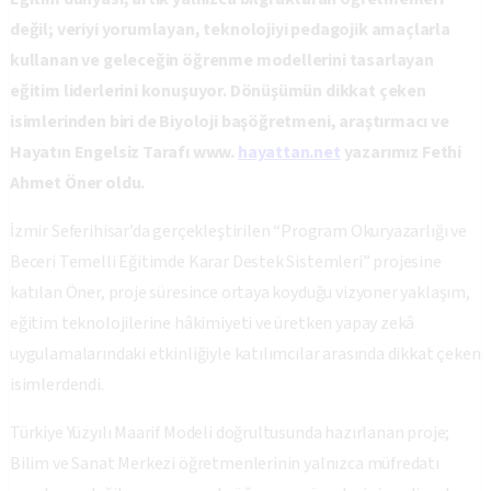
değil; veriyi yorumlayan, teknolojiyi pedagojik amaçlarla
kullanan ve geleceğin öğrenme modellerini tasarlayan
eğitim liderlerini konuşuyor. Dönüşümün dikkat çeken
isimlerinden biri de Biyoloji başöğretmeni, araştırmacı ve
Hayatın Engelsiz Tarafı www.
hayattan.net
yazarımız Fethi
Ahmet Öner oldu.
İzmir Seferihisar’da gerçekleştirilen “Program Okuryazarlığı ve
Beceri Temelli Eğitimde Karar Destek Sistemleri” projesine
katılan Öner, proje süresince ortaya koyduğu vizyoner yaklaşım,
eğitim teknolojilerine hâkimiyeti ve üretken yapay zekâ
uygulamalarındaki etkinliğiyle katılımcılar arasında dikkat çeken
isimlerdendi.
Türkiye Yüzyılı Maarif Modeli doğrultusunda hazırlanan proje;
Bilim ve Sanat Merkezi öğretmenlerinin yalnızca müfredatı