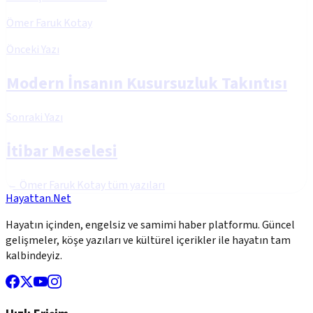
Ömer Faruk Kotay
Önceki Yazı
Modern İnsanın Kusursuzluk Takıntısı
Sonraki Yazı
İtibar Meselesi
←
Ömer Faruk Kotay
tüm yazıları
Hayattan.Net
Hayatın içinden, engelsiz ve samimi haber platformu. Güncel
gelişmeler, köşe yazıları ve kültürel içerikler ile hayatın tam
kalbindeyiz.