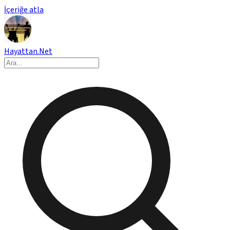
İçeriğe atla
Hayattan.Net