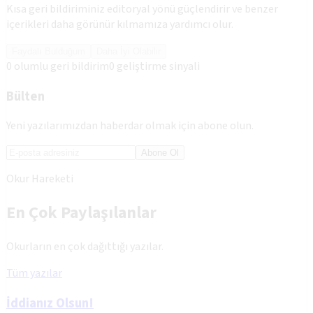
Kısa geri bildiriminiz editoryal yönü güçlendirir ve benzer
içerikleri daha görünür kılmamıza yardımcı olur.
Faydalı Bulduğum
Daha İyi Olabilir
0
olumlu geri bildirim
0
geliştirme sinyali
Bülten
Yeni yazılarımızdan haberdar olmak için abone olun.
Abone Ol
Okur Hareketi
En Çok Paylaşılanlar
Okurların en çok dağıttığı yazılar.
Tüm yazılar
İddianız Olsun!