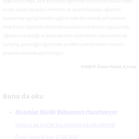
uygulayan değil, aynı zamanda öğrenme süreçlerini analiz eden,
veriye dayalı kararlar verebilen ve disiplinlerarası öğretim
tasarımları geliştirebilen eğitim liderleri olarak yetişmesini
hedefliyor. Eğitimde dijital dönüşümün merkezine yapay zekâ,
öğrenme analitiği ve karar destek sistemlerini yerleştiren bu
çalışma, geleceğin öğretmen profilini şekillendiren önemli
projeler arasında gösteriliyor.
HABER Ömer Faruk Kotay
Bunu da oku
Sivaslılar Büyük Buluşmaya Hazırlanıyor
SİVASLILAR BÜYÜK BULUŞMAYA HAZIRLANIYOR
Ömer Faruk Kotay
·
01.08.2026