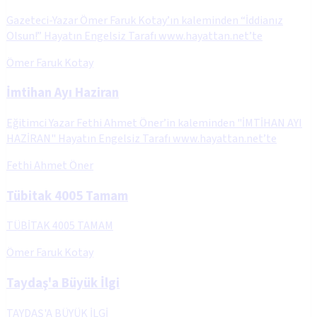
Gazeteci-Yazar Ömer Faruk Kotay’ın kaleminden “İddianız
Olsun!” Hayatın Engelsiz Tarafı www.hayattan.net’te
Ömer Faruk Kotay
İmtihan Ayı Haziran
Eğitimci Yazar Fethi Ahmet Öner’in kaleminden "İMTİHAN AYI
HAZİRAN" Hayatın Engelsiz Tarafı www.hayattan.net’te
Fethi Ahmet Öner
Tübitak 4005 Tamam
TÜBİTAK 4005 TAMAM
Ömer Faruk Kotay
Taydaş'a Büyük İlgi
TAYDAŞ'A BÜYÜK İLGİ