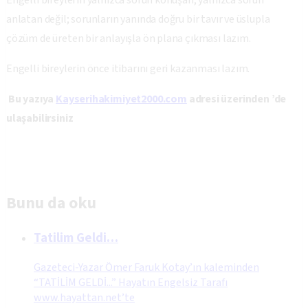
Engelli bireylerin yalnızca sorun konuşan, yalnızca sorun
anlatan değil; sorunların yanında doğru bir tavır ve üslupla
çözüm de üreten bir anlayışla ön plana çıkması lazım.
Engelli bireylerin önce itibarını geri kazanması lazım.
Bu yazıya
Kayserihakimiyet2000.com
adresi üzerinden ’de
ulaşabilirsiniz
Bunu da oku
Tatilim Geldi…
Gazeteci-Yazar Ömer Faruk Kotay’ın kaleminden
“TATİLİM GELDİ...” Hayatın Engelsiz Tarafı
www.hayattan.net’te