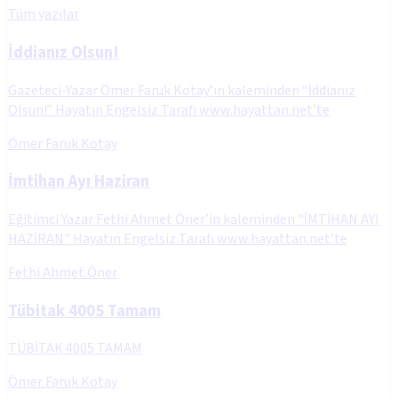
Tüm yazılar
İddianız Olsun!
Gazeteci-Yazar Ömer Faruk Kotay’ın kaleminden “İddianız
Olsun!” Hayatın Engelsiz Tarafı www.hayattan.net’te
Ömer Faruk Kotay
İmtihan Ayı Haziran
Eğitimci Yazar Fethi Ahmet Öner’in kaleminden "İMTİHAN AYI
HAZİRAN" Hayatın Engelsiz Tarafı www.hayattan.net’te
Fethi Ahmet Öner
Tübitak 4005 Tamam
TÜBİTAK 4005 TAMAM
Ömer Faruk Kotay