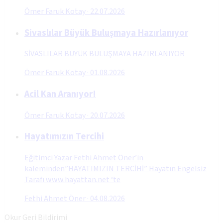
Ömer Faruk Kotay
·
22.07.2026
Sivaslılar Büyük Buluşmaya Hazırlanıyor
SİVASLILAR BÜYÜK BULUŞMAYA HAZIRLANIYOR
Ömer Faruk Kotay
·
01.08.2026
Acil Kan Aranıyor!
Ömer Faruk Kotay
·
20.07.2026
Hayatımızın Tercihi
Eğitimci Yazar Fethi Ahmet Öner’in
kaleminden”HAYATIMIZIN TERCİHİ” Hayatın Engelsiz
Tarafı www.hayattan.net ‘te
Fethi Ahmet Öner
·
04.08.2026
Okur Geri Bildirimi