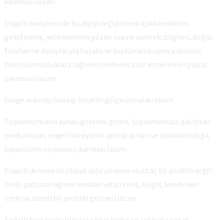
kalkması lazım.
Engelli bireylerin de bu algıyı değiştirmek için kendilerini
geliştirerek, yeteneklerini gözler önüne sererek; bilgileri, doğru
tavırları ve duruşlarıyla hayata ve topluma karışma arzusunu
tüm olumsuzluklara rağmen direterek ısrar etmeleri ön plana
çıkmaları lazım.
Gölge aramayı bırakıp bizatihi gölge olmaları lazım.
Toplumumuzun aynası görevini gören, toplumumuza ışık tutan
medyamızın; engelli bireylerin çektiği acıları ve zorlukları değil,
başarılarını ön plana çıkarması lazım.
Engelli denince ilk olarak akla yardıma muhtaç bir profilin değil;
zorlu şartlara rağmen kendini yetiştirmiş, bilgili, kendinden
emin ve azimli bir profilin gelmesi lazım.