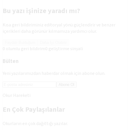
Bu yazı işinize yaradı mı?
Kısa geri bildiriminiz editoryal yönü güçlendirir ve benzer
içerikleri daha görünür kılmamıza yardımcı olur.
Faydalı Bulduğum
Daha İyi Olabilir
0
olumlu geri bildirim
0
geliştirme sinyali
Bülten
Yeni yazılarımızdan haberdar olmak için abone olun.
Abone Ol
Okur Hareketi
En Çok Paylaşılanlar
Okurların en çok dağıttığı yazılar.