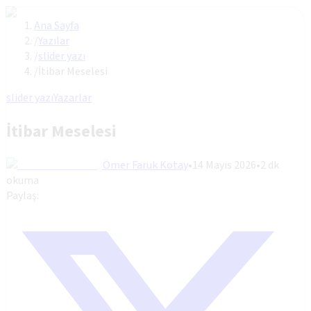
Ana Sayfa
/
Yazılar
/
slider yazı
/
İtibar Meselesi
slider yazı
Yazarlar
İtibar Meselesi
Ömer Faruk Kotay
•
14 Mayıs 2026
•
2
dk
okuma
Paylaş: