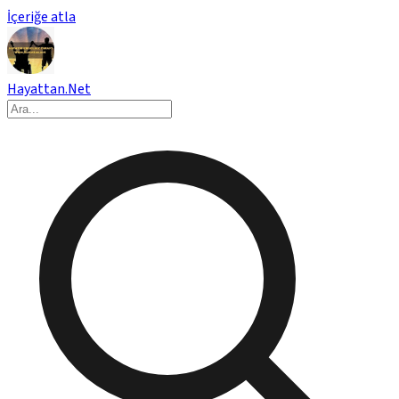
İçeriğe atla
Hayattan.Net