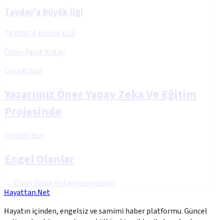
Taydaş'a Büyük İlgi
TAYDAŞ'A BÜYÜK İLGİ
Ömer Faruk Kotay
Önceki Yazı
Yazarımız Öner Yapay Zeka Ve Eğitim
Projesinde
Sonraki Yazı
Engel Olanlar
←
Ömer Faruk Kotay
tüm yazıları
Hayattan.Net
Hayatın içinden, engelsiz ve samimi haber platformu. Güncel