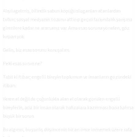
Alışılagelmiş, bilindik sabun köpüğü sloganları atanlardan
tutun; sosyal medyanın tozunu attırıp geçici farkındalık yarışına
girenlere kadar ne ararsanız var. Ama esas soruna yönelen, göz
kırpan yok.
Gelin, biz esas sorunu konuşalım.
Peki esas sorun ne?
Tabii ki itibar; engelli bireyin toplumun ve insanların gözündeki
itibarı.
Veren el değil de çoğunlukla alan el olarak görülen engelli
bireylerin, aciz bir insan olarak hafızalara kazınması bana kalırsa
büyük bir sorun.
Bu algının, bu yanlış düşüncenin bir an önce inmemek üzere rafa